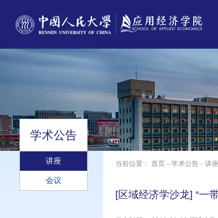
学术公告
讲座
当前位置：
首页
-
学术公告
-
讲
会议
[区域经济学沙龙​] 