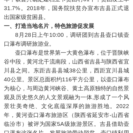
31.7%。2018年，国务院扶贫办宣布吉县正式退
出国家级贫困县。
一、打造当地名片，特色旅游促发展
8月28日上午10:00，调研团到吉县壶口镇壶
口瀑布调研旅游业。
壶口瀑布是世界第一大黄色瀑布，位于晋陕峡
谷中段，黄河北干流南段，山西省吉县与陕西省宜
川县之间。东距吉县县城38公里，西距宜川县城
40公里。景区总面积约116平方公里，以壶口瀑布
为核心，与周边黄河峡谷、黄土高原独特的自然景
观及历史悠久的人文景观融为一体,形成了一个风
景壮美奇绝、文化底蕴深厚的旅游胜地。2022
年，黄河壶口瀑布旅游区（陕西省延安市-山西省
临汾市）被评为国家5A级旅游景区。吉县借助壶
口瀑布这张名片，发展旅游带动脱贫。壶口镇利用