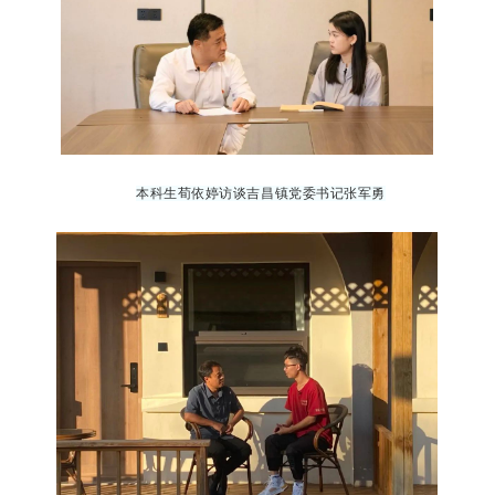
本科生荀依婷访谈吉昌镇党委书记张军勇