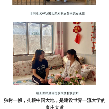
本科生孟轩
访谈太度村
党支部
书记支永亮
硕士生武晨瑶
访谈太度村
脱贫户
独树一帜，扎根中国大地，是建设世界一流大学的
康庄大道