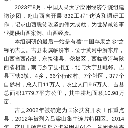
2023年8月，中国人民大学应用经济学院组建
访谈团，赴山西省开展“832工程” 访谈和调研工
作，记录山西脱贫攻坚的伟大成就，为世界减贫事
业提供山西案例、山西经验。
本组调研的最后一站是有着“中国苹果之乡”之
称的吉县。吉县隶属临汾市，位于黄河中游东岸，
山西省西南部，东接蒲县、尧都区，西临黄河与陕
西省相望，南与乡宁县相连，北与大宁县毗邻。吉
县下辖3镇、4乡，66个行政村、7个社区，377个
自然村，总人口11万人，农业人口9.5万人。吉县
总面积1779.7平方公里，其中耕地面积10.98万
亩。
吉县2002年被确定为国家扶贫开发工作重点
县，2012年被列入吕梁山集中连片特困区。2014
年，该县共确定建档立卡贫困村61个，贫困发生率