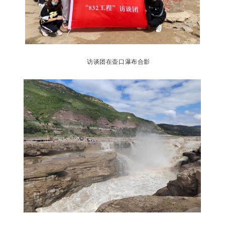
访谈团
在壶口瀑布合影