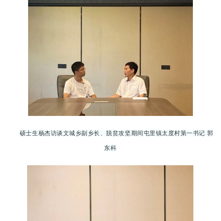
硕士生杨杰访谈文
城乡副
乡长、脱贫攻坚期间屯里镇
太度村第一书记
郭
东科