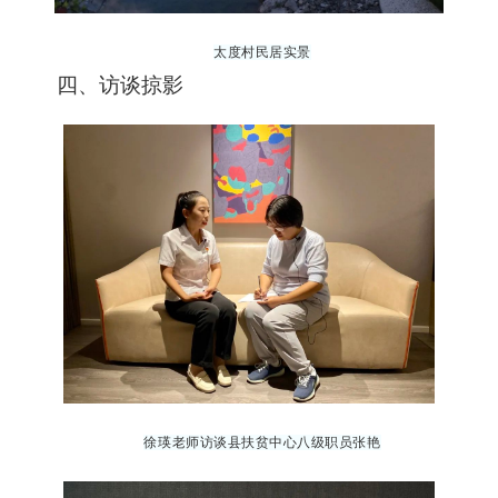
太
度村民居
实景
四、访谈掠影
徐瑛老师
访谈县
扶贫中心八级职员张艳