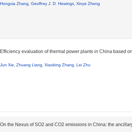
Hongxia Zhang, Geoffrey J. D. Hewings, Xinye Zheng
Efficiency evaluation of thermal power plants in China based o
Jun Xie, Zhuang Liang, Xiaobing Zhang, Lei Zhu
On the Nexus of SO2 and CO2 emissions in China: the ancillar