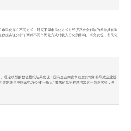
口市民化存在不同方式，研究不同市民化方式对经济及社会影响的差异具有重
查数据实证分析了两种不同市民化方式对收入分化的影响。研究发现，市民化
究发现，造成上述现象的原因是被动市民化群体被征地而丧失了农业收入，且
备一定的收入优势。基于上述发现，本文认为，在推进农业转移人口市民化的
为。理论模型的数值模拟结果发现：国有企业间竞争程度的增加将导致企业规
体制改革中国家电力公司“一拆五” 带来的竞争程度增加这一自然实验，使
著提高。机制分析进一步排除其他导致产能扩张的原因，并验证了晋升激励的