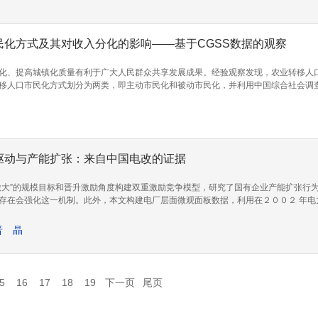
民化方式及其对收入分化的影响——基于CGSS数据的观察
化、提高城镇化质量有利于广大人民群众共享发展成果。经验观察发现，农业转移人
移人口市民化方式划分为两类，即主动市民化和被动市民化，并利用中国综合社会调
转非”群体的收入分化，被动市民化群体的收入显著低于主动市民化群体。进一步的研
其在就业市场上处于劣势地位；但与保留农业户籍的个体比较，被动市民化居民则具
化，同时在征地过程中要充分保障被征地农民的权益并为其提供一定的培训帮助。
驱动与产能扩张：来自中国电改的证据
做大”的规模目标和晋升激励角度构建双重激励竞争模型，研究了国有企业产能扩张行
存在会强化这一机制。此外，本文构建电厂层面微观面板数据，利用在２００２ 年电力
：在国家电力公司拆分后，中央企业所属电厂装机容量相对于非中央企业电厂得到显
步深化国有企业改革和持续推进供给侧结构性改革具有重要意义。
晋 晶
5
16
17
18
19
下一页
尾页