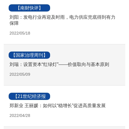
【南财快评】
刘阳：发电行业再迎及时雨，电力供应兜底得到有力
保障
2022/05/18
【国家治理周刊】
刘瑞：设置资本“红绿灯”——价值取向与基本原则
2022/05/09
【21世纪经济报
道】
郑新业 王丽媛：如何以“稳增长”促进高质量发展
2022/04/28