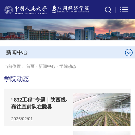
新闻中心
当前位置：
首页
-
新闻中心
-
学院动态
学院动态
“832工程”专题｜陕西线-
雍往直前队在陇县
2026/02/01